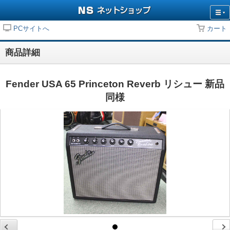
PCサイトへ
カート
商品詳細
Fender USA 65 Princeton Reverb リシュー 新品
同様