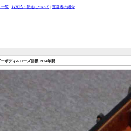
リ一覧
|
お支払・配送について
|
運営者の紹介
er アルダーボディ&ローズ指板 1974年製